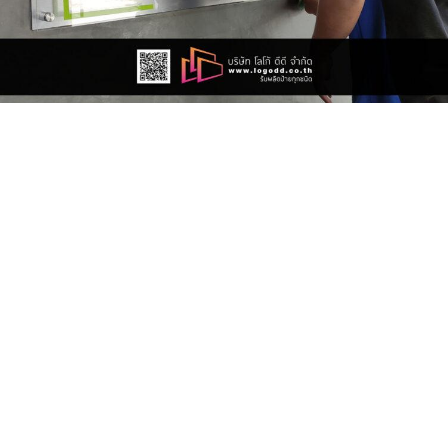
ป้ายอะคริลิคพิมพ์ยูวี (Acrylic UV Print)